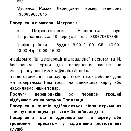
Мусієнко Роман Леонідович, номер телефону
+380639687845
Повернення в магазин Матрасик
с. Петропавлівська Борщагівка, вул.
Петропавлівська, 10, корпус 2. тел. +380679687845
Графік роботи -
Будні:
9:00–21:00
Сб:
10:00–
18:00
Нд:
10:00–16:00
-повідомте № декларації відправленої посилки та №
банківської картки для повернення коштів на
електронну пошту zakaz@matrasik.net.ua
-після отримання товару протягом трьох робочих днів
ми повертаємо Вам гроші на банківська карту або
надсилаємо інший товар.
Послуги перевізників за переказ грошей
відбуваються за рахунок Продавця.
Повернення коштів здійснюється після отримання
товару продавцем протягом 3х робочих днів..
Повернення коштів здійснюється на картку або
грошовим переказом у відділення логістичних
служб.