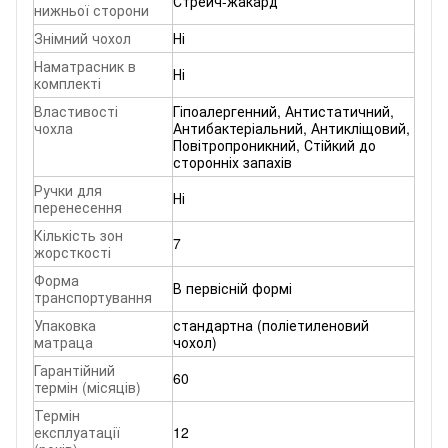
Стрейч-жакард
нижньої сторони
Знімний чохол
Ні
Наматрасник в
Ні
комплекті
Властивості
Гіпоалергенний, Антистатичний,
чохла
Антибактеріальний, Антикліщовий,
Повітропроникний, Стійкий до
сторонніх запахів
Ручки для
Ні
перенесення
Кількість зон
7
жорсткості
Форма
В первісній формі
транспортування
Упаковка
стандартна (поліетиленовий
матраца
чохол)
Гарантійний
60
термін (місяців)
Термін
експлуатації
12