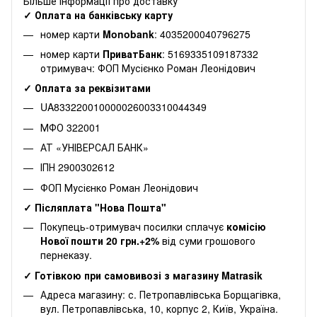
Більше інформації про доставку
✓ Оплата на банківську карту
номер карти
Monobank
: 4035200040796275
номер карти
ПриватБанк
: 5169335109187332
отримувач: ФОП Мусієнко Роман Леонідович
✓ Оплата за реквізитами
UA833220010000026003310044349
МФО 322001
АТ «УНІВЕРСАЛ БАНК»
ІПН 2900302612
ФОП Мусієнко Роман Леонідович
✓ Післяплата "Нова Пошта"
Покупець-отримувач посилки сплачує
комісію
Нової пошти 20 грн.+2%
від суми грошового
пернеказу.
✓ Готівкою при самовивозі з магазину Matrasik
Адреса магазину: с. Петропавлівська Борщагівка,
вул. Петропавлівська, 10, корпус 2, Київ, Україна.