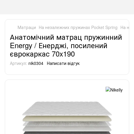
Матраци
На незалежних пружинах Pocket Spring
На нез
Анатомічний матрац пружинний
Energy / Енерджі, посилений
єврокаркас 70x190
Артикул:
nik0304
Написати відгук