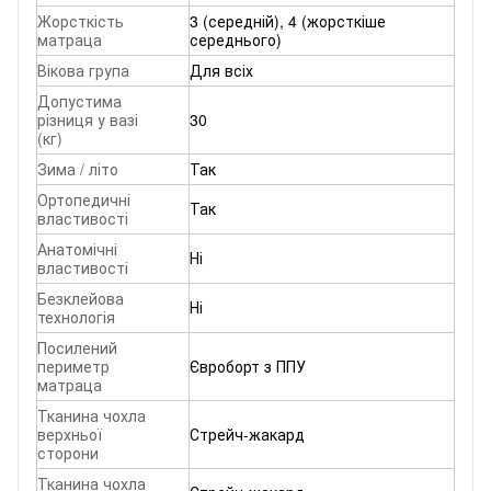
Жорсткість
3 (середній), 4 (жорсткіше
матраца
середнього)
Вікова група
Для всіх
Допустима
різниця у вазі
30
(кг)
Зима / літо
Так
Ортопедичні
Так
властивості
Анатомічні
Ні
властивості
Безклейова
Ні
технологія
Посилений
периметр
Євроборт з ППУ
матраца
Тканина чохла
верхньої
Стрейч-жакард
сторони
Тканина чохла