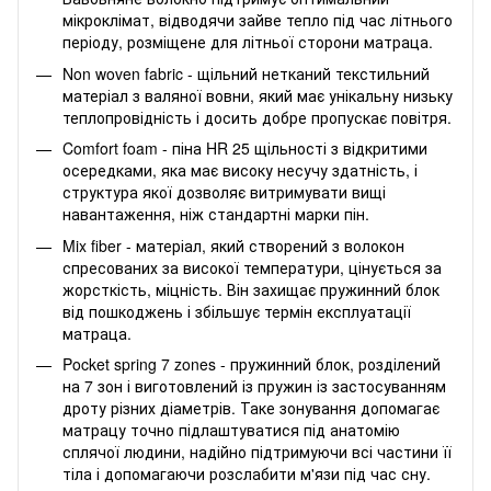
мікроклімат, відводячи зайве тепло під час літнього
періоду, розміщене для літньої сторони матраца.
Non woven fabric - щільний нетканий текстильний
матеріал з валяної вовни, який має унікальну низьку
теплопровідність і досить добре пропускає повітря.
Comfort foam - піна HR 25 щільності з відкритими
осередками, яка має високу несучу здатність, і
структура якої дозволяє витримувати вищі
навантаження, ніж стандартні марки пін.
Mix fiber - матеріал, який створений з волокон
спресованих за високої температури, цінується за
жорсткість, міцність. Він захищає пружинний блок
від пошкоджень і збільшує термін експлуатації
матраца.
Pocket spring 7 zones - пружинний блок, розділений
на 7 зон і виготовлений із пружин із застосуванням
дроту різних діаметрів. Таке зонування допомагає
матрацу точно підлаштуватися під анатомію
сплячої людини, надійно підтримуючи всі частини її
тіла і допомагаючи розслабити м'язи під час сну.