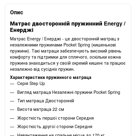
Опис
Матрас двосторонній пружинний Energy /
Енерджі
Матрас Energy / Енерджі - це двосторонній матрац з
незалежними пружинами Pocket Spring (кишенькові
пружини). Такі матраци забезпечують високий рівень
комфорту та підтримки для сплячого, оскільки кожна
пружина знаходиться у своїй окремій кишені та працює
незалежно від сусідніх пружин.
Характеристики пружинного матраца
Серія Step Up
Вигляд матраца Незалежні пружини Pocket Spring
Тип матраца Двосторонній
Висота матраца 22 см
Жорсткість першої сторони
Середня
Жорсткість другої сторони
Середня
Навантаження на спальне місце до 170 кг