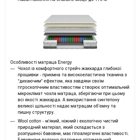
Особливості матраца
Energy
Чохол із комфортного стрейч-жаккарда глибокої
прошивки - приємна та високоеластична тканина з
"дихаючим" ефектом, яка завдяки своїм
гігроскопічним властивостям створює оптимальний
мікроклімат чохла матраца, зберігаючи при цьому
всі якості жаккарда. А використання синтепону
великої щільності надає матрацам об'ємну та
пишну структуру.
Wool cotton - м'який, ніжний і екологічно чистий
природний матеріал, який складається з
розпушеної бавовни, має гіпоалергенні властивості.
Бавовняне волокно підтримує оптимальний