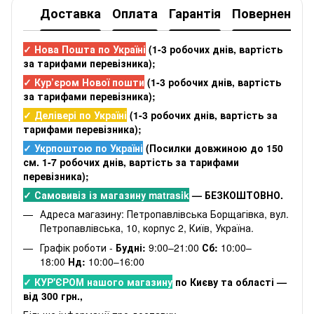
Доставка
Оплата
Гарантія
Повернення
✓ Нова Пошта по Україні
(
1-3 робочих днів
, вартість
за тарифами перевізника);
✓ Кур’єром Нової пошти
(
1-3 робочих днів
, вартість
за тарифами перевізника);
✓ Делівері по Україні
(
1-3 робочих днів
, вартість за
тарифами перевізника);
✓ Укрпоштою по Україні
(Посилки довжиною до 150
см. 1-7 робочих днів, вартість за тарифами
перевізника);
✓ Самовивіз із магазину matrasik
— БЕЗКОШТОВНО.
Адреса магазину: Петропавлівська Борщагівка, вул.
Петропавлівська, 10, корпус 2, Київ, Україна.
Графік роботи -
Будні:
9:00–21:00
Сб:
10:00–
18:00
Нд:
10:00–16:00
✓ КУР'ЄРОМ нашого магазину
по Києву та області —
від 300 грн.,