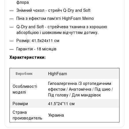
флора
Знімний чохол - стрейч Q-Dry and Soft
Піна з ефектом пам'яті HighFoam Memo
Q-Dry and Soft - стрейчева тканина з хорошою
абсорбцією і шовковим відчуттям дотику.
Розмір: 41.5х24х11 см
Гарантія - 18 місяців
Характеристики:
HighFoam
Виробник
Гипоалергенна /З ортопедичним
Особливості
ефектом / Анатомічна / Під шию /
моделі
Під голову / Для мандрівок
Розміри
41.5*24*11 см
Страна
Украина
производитель