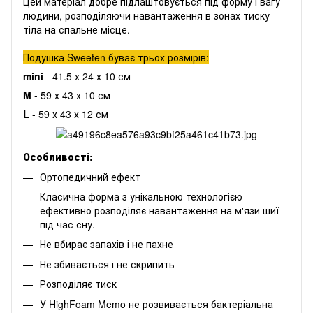
Цей матеріал добре підлаштовується під форму і вагу
людини, розподіляючи навантаження в зонах тиску
тіла на спальне місце.
Подушка Sweeten буває трьох розмірів:
mini
- 41.5 х 24 х 10 см
M
- 59 х 43 х 10 см
L
- 59 х 43 х 12 см
Особливості
:
Ортопедичний ефект
Класична форма з унікальною технологією
ефективно розподіляє навантаження на м'язи шиї
під час сну.
Не вбирає запахів і не пахне
Не збивається і не скрипить
Розподіляє тиск
У HighFoam Memo не розвивається бактеріальна