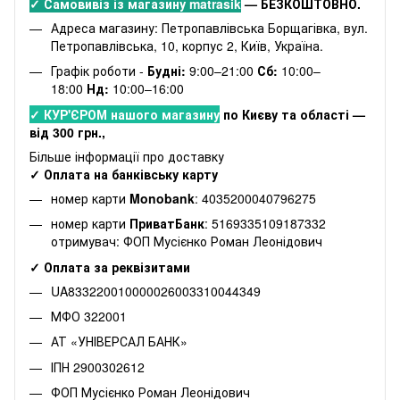
✓ Самовивіз із магазину matrasik
— БЕЗКОШТОВНО.
Адреса магазину: Петропавлівська Борщагівка, вул.
Петропавлівська, 10, корпус 2, Київ, Україна.
Графік роботи -
Будні:
9:00–21:00
Сб:
10:00–
18:00
Нд:
10:00–16:00
✓ КУР'ЄРОМ нашого магазину
по Києву та області —
від 300 грн.,
Більше інформації про доставку
✓ Оплата на банківську карту
номер карти
Monobank
: 4035200040796275
номер карти
ПриватБанк
: 5169335109187332
отримувач: ФОП Мусієнко Роман Леонідович
✓ Оплата за реквізитами
UA833220010000026003310044349
МФО 322001
АТ «УНІВЕРСАЛ БАНК»
ІПН 2900302612
ФОП Мусієнко Роман Леонідович