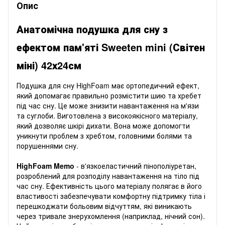
Опис
Анатомічна подушка для сну з
ефектом пам'яті Sweeten mini (Світен
міні) 42х24см
Подушка для сну HighFoam має ортопедичний ефект,
який допомагає правильно розмістити шию та хребет
під час сну. Це може знизити навантаження на м'язи
та суглоби. Виготовлена ​​з високоякісного матеріалу,
який дозволяє шкірі дихати. Вона може допомогти
уникнути проблем з хребтом, головними болями та
порушеннями сну.
HighFoam Memo
- в'язкоеластичний пінополіуретан,
розроблений для розподілу навантаження на тіло під
час сну. Ефективність цього матеріалу полягає в його
властивості забезпечувати комфортну підтримку тіла і
перешкоджати больовим відчуттям, які виникають
через тривале знерухомлення (наприклад, нічний сон).