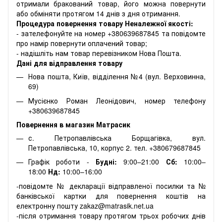
отримали бракований товар, його можна повернути
або обміняти протягом 14 днів з дня отримання.
Процедура повернення товару Неналежної якості:
- зателефонуйте на номер +380639687845 та повідомте
про намір повернути оплачений товар;
- надішліть нам товар перевізником Нова Пошта.
Дані для відправлення товару
Нова пошта, Київ, відділення №4 (вул. Верховинна,
69)
Мусієнко Роман Леонідович, номер телефону
+380639687845
Повернення в магазин Матрасик
с. Петропавлівська Борщагівка, вул.
Петропавлівська, 10, корпус 2. тел. +380679687845
Графік роботи -
Будні:
9:00–21:00
Сб:
10:00–
18:00
Нд:
10:00–16:00
-повідомте № декларації відправленої посилки та №
банківської картки для повернення коштів на
електронну пошту zakaz@matrasik.net.ua
-після отримання товару протягом трьох робочих днів