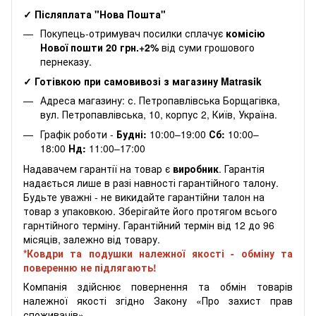
✓ Післяплата "Нова Пошта"
Покупець-отримувач посилки сплачує
комісію
Нової пошти 20 грн.+2%
від суми грошового
пернеказу.
✓ Готівкою при самовивозі з магазину Matrasik
Адреса магазину: с. Петропавлівська Борщагівка,
вул. Петропавлівська, 10, корпус 2, Київ, Україна.
Графік роботи -
Будні:
10:00–19:00
Сб:
10:00–
18:00
Нд:
11:00–17:00
Надавачем гарантії на товар є
виробник
. Гарантія
надається лише в разі навності гарантійного талону.
Будьте уважні - не викидайте гарантійни талон на
товар з упаковкою. Зберігайте його протягом всього
гарнтійного терміну. Гарантійний термін від 12 до 96
місяців, залежно від товару.
*Ковдри та подушки належної якості - обміну та
поверенню не підлягають!
Компанія здійснює повернення та обмін товарів
належної якості згідно Закону «Про захист прав
споживачів».