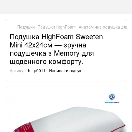
Подушки
Подушки HighFoam
Анатомічна подушка для с
Подушка HighFoam Sweeten
Mini 42х24см — зручна
подушечка з Memory для
щоденного комфорту.
Артикул:
hf_p0011
Написати відгук